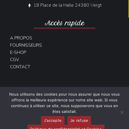
18 Place de la Halle 24380 Vergt
Accès rapide
A PROPOS
FOURNISSEURS
E-SHOP
CGV
CONTACT
Copyright 2022 © Réalisé par
AdéKoi
–
CGV
–
Mentions légales
–
Nous utilisons des cookies pour nous assurer que nous vous
Politique de confidentialité et cookies
offrons la meilleure expérience sur notre site web. Si vous
continuez à utiliser ce site, nous supposerons que vous en
L’abus d’alcool est dangereux pour la santé. À consommer avec
êtes satisfait.
modération. La consommation d’alcool est vivement déconseillée aux
J'accepte
Je refuse
femmes enceintes.
La vente d’alcool à des mineurs de moins de 18
ans est interdite
.
En accédant à nos offres, vous déclarez avoir 18
Politique de confidentialité et Cookies